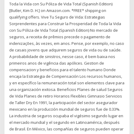
Toda la Vida con Su Póliza de Vida Total (Spanish Edition)
[Butler, Kim D. H.] on Amazon.com. *FREE* shipping on
qualifying offers. Vive Tu Seguro de Vida: Estrategias
Sorprendentes para Construir la Prosperidad de Toda la Vida
con Su Póliza de Vida Total (Spanish Edition) No mercado de
seguros, a receita de prêmios precede o pagamento de
indenizações, às vezes, em anos. Pense, por exemplo, no caso
de casais jovens que adquirem seguros de vida ou de saúde.
A probabilidade de sinistros, nesse caso, é bem baixa nos
primeiros anos de vigência das apólices. Gestion de
compensacion y beneficios para el talento humano Donde
encaja la Estrategia de Compensación Los recursos humanos,
y en específico la remuneración total son elementos clave para
una organización exitosa. Beneficios Planes de salud Seguros
de Vida Planes de retiro Horarios Flexibles Gimnasio Servicios
de Taller Dry En 1991, la participación del sector asegurador
mexicano en la producción mundial de seguros fue de 0.33%.
La industria de seguros ocupaba el vigésimo segundo lugar en
el mercado mundial y el segundo en Latinoamérica, después
de Brasil. En México, las compañías de seguros pueden operar