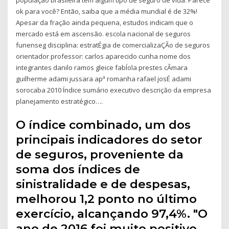
população brasileira tem algum tipo de seguro de vida. Parece
ok para você? Então, saiba que a média mundial é de 32%!
Apesar da fração ainda pequena, estudos indicam que o
mercado está em ascensão. escola nacional de seguros
funenseg disciplina: estratÉgia de comercializaÇÃo de seguros
orientador professor: carlos aparecido cunha nome dos
integrantes danilo ramos gleice fabÍola prestes cÂmara
guilherme adami jussara apª romanha rafael josÉ adami
sorocaba 2010 Índice sumário executivo descrição da empresa
planejamento estratégico….
O índice combinado, um dos
principais indicadores do setor
de seguros, proveniente da
soma dos índices de
sinistralidade e de despesas,
melhorou 1,2 ponto no último
exercício, alcançando 97,4%. "O
ano de 2016 foi muito positivo